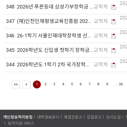
20
348
2026년 푸른등대 삼성기부장학금 신청 안내
교학처
20
347
(재)인천인재평생교육진흥원 2026년 상반기 장학생 선발 안내
교학처
20
346
26-1학기 서울인재대학장학생 선발 공고
교학처
20
345
2026학년도 신입생 첫학기 장학금 안내
교학처
20
344
2026학년도 1학기 2차 국가장학금 신청 안내
교학처
1
2
3
4
5
6
7
8
9
... 36
개인정보처리방침
I
대학정보공시
I
예결산공고
I
입찰공고
I
오시는길
I
I
원격지원 서비스