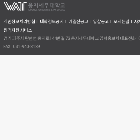
개인정보처리방침
I
대학정보공시
I
예결산공고
I
입찰공고
I
오시는길
I
자
원격지원 서비스
경기 파주시 탄현면 웅지로144번길 73 웅지세무대학교 입학홍보처 대표전화 : 031
FAX : 031-940-3139