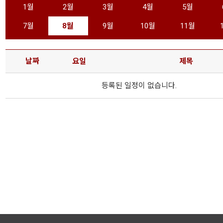
1월
2월
3월
4월
5월
7월
8월
9월
10월
11월
날짜
요일
제목
등록된 일정이 없습니다.