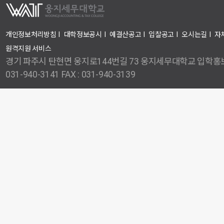
개인정보처리방침
I
대학정보공시
I
예결산공고
I
입찰공고
I
오시는길
I
자
원격지원 서비스
경기 파주시 탄현면 웅지로144번길 73 웅지세무대학교 입학홍보
031-940-3141 FAX : 031-940-3139