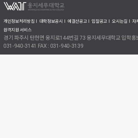
개인정보처리방침
I
대학정보공시
I
예결산공고
I
입찰공고
I
오시는길
I
자
원격지원 서비스
경기 파주시 탄현면 웅지로144번길 73 웅지세무대학교 입학홍보
031-940-3141 FAX : 031-940-3139